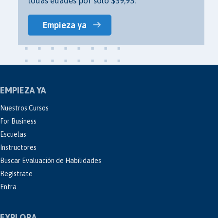
todas edades por solo $39,95.
Empieza ya
EMPIEZA YA
Nuestros Cursos
For Business
Escuelas
Instructores
Buscar Evaluación de Habilidades
Regístrate
Entra
EXPLORA