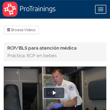
Toggl
naviga
Browse Videos
RCP/BLS para atención médica
Práctica: RCP en bebés
Play
Video