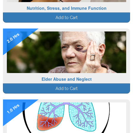
Nutrition, Stress, and Immune Function
Add to Cart
2.0 Hrs
Elder Abuse and Neglect
Add to Cart
1.0 Hrs