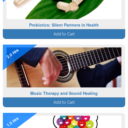
Probiotics: Silent Partners in Health
Add to Cart
2.0 Hrs
Music Therapy and Sound Healing
Add to Cart
1.5 Hrs