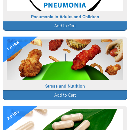
Pneumonia in Adults and Children
Add to Cart
1.0 Hrs
Stress and Nutrition
Add to Cart
2.0 Hrs