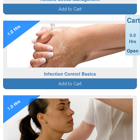
Add to Cart
Cart
1.0 Hrs
0.0
Hrs
Open
Infection Control Basics
Add to Cart
1.0 Hrs