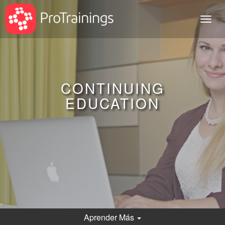
Toggl
naviga
CONTINUING
EDUCATION
Aprender
Más