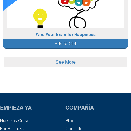
Wire Your Brain for Happiness
Add to Cart
See More
EMPIEZA YA
COMPAÑÍA
Nuestros Cursos
Blog
For Business
Contacto