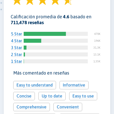
Calificación promedia de
4.6
basado en
711,478 reseñas
5 Star
470K
4 Star
196K
3 Star
31,3K
2 Star
13,1K
1 Star
1,55K
Más comentado en reseñas
Easy to understand
Informative
Concise
Up to date
Easy to use
Comprehensive
Convenient