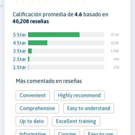
Calificación promedia de
4.6
basado en
40,208 reseñas
5 Star
27,3K
4 Star
10,1K
3 Star
1,96K
2 Star
696
1 Star
134
Más comentado en reseñas
Convenient
Highly recommend
Comprehensive
Easy to understand
Up to date
Excellent training
Informative
Concise
Easy to use